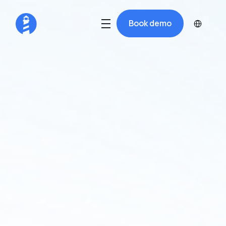
Select Langua
Book demo
Sejlforeningen 
Vikingen: Digitalisering 
er uundgåelig
At håndtere betalinger og kommunikation 
med medlemmer og gæster kan være 
udfordrende. Se hvordan Sejlforeningen 
Vikingen klarer disse udfordringer med Harba.