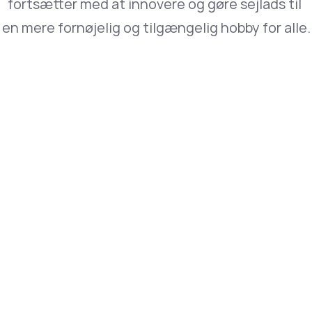
fortsætter med at innovere og gøre sejlads til 
en mere fornøjelig og tilgængelig hobby for alle.
Harba er din alt-i-en-havneadministrationssoftware, der 
gør administrationen af din havn til en leg.
Kontakt os
info@harba.co
+45 70 60 35 60
55 Sortedam Dossering, DK-2100 København, Danmark
Links
Virksomhed
HarbaMaster
Om os
Prissætning
Kontakt