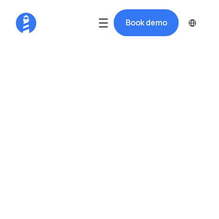
Select Langua
Book demo
Om Harba